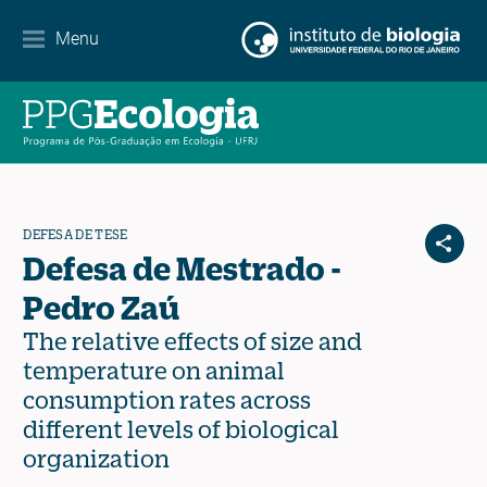
Contacto
Menu
EN
ES
PT
DEFESA DE TESE
Defesa de Mestrado -
Pedro Zaú
The relative effects of size and
temperature on animal
consumption rates across
different levels of biological
organization