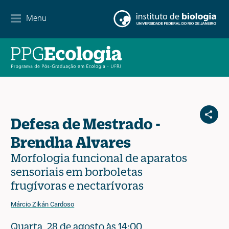
Contacto
Menu
EN
ES
PT
Defesa de Mestrado -
Brendha Alvares
Morfologia funcional de aparatos
sensoriais em borboletas
frugívoras e nectarívoras
Márcio Zikán Cardoso
Quarta, 28 de agosto às 14:00