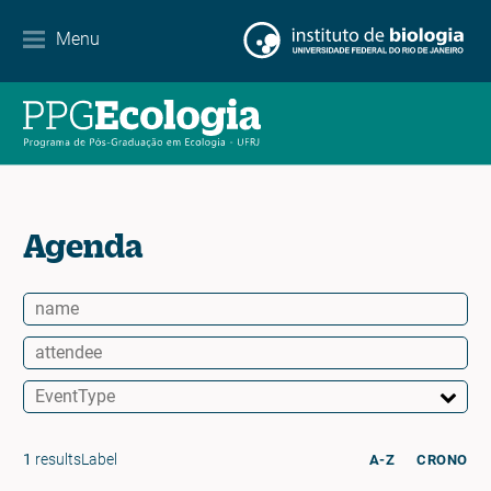
Contacto
Menu
EN
ES
PT
Agenda
1
resultsLabel
A-Z
CRONO