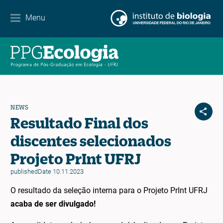
Contacto
Menu
EN
ES
PT
NEWS
Resultado Final dos
discentes selecionados
Projeto PrInt UFRJ
publishedDate 10.11.2023
O resultado da seleção interna para o Projeto PrInt UFRJ
acaba de ser divulgado!