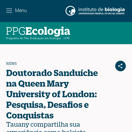
Contacto
Menu
EN
ES
PT
NEWS
Doutorado Sanduíche
na Queen Mary
University of London:
Pesquisa, Desafios e
Conquistas
Tauany compartilha sua