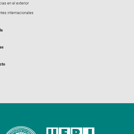
ias en el exterior
ntes internacionales
da
ias
cto