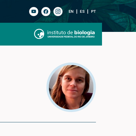
EN
ES
PT