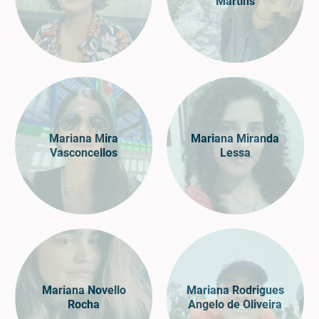
Martins
Mariana Mira
Mariana Miranda
Vasconcellos
Lessa
Mariana Novello
Mariana Rodrigues
Rocha
Angelo de Oliveira