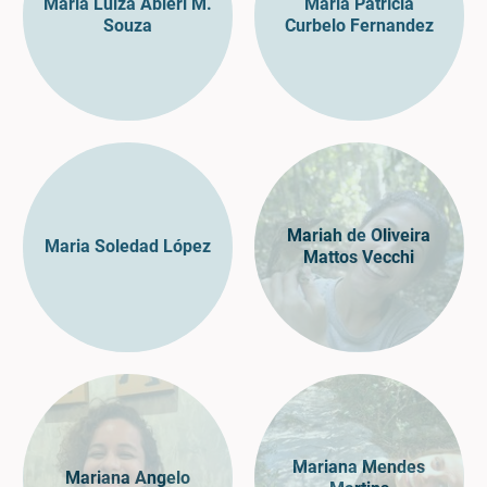
Maria Luiza Abieri M.
Maria Patrícia
Souza
Curbelo Fernandez
Mariah de Oliveira
Maria Soledad López
Mattos Vecchi
Mariana Mendes
Mariana Angelo