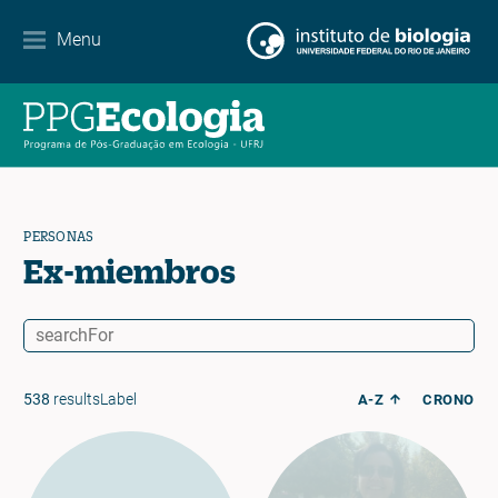
Contacto
Menu
EN
ES
PT
PERSONAS
Ex-miembros
538
resultsLabel
A-Z
CRONO