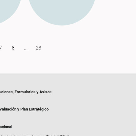
7
8
...
23
uciones, Formularios y Avisos
valuación y Plan Estratégico
acional