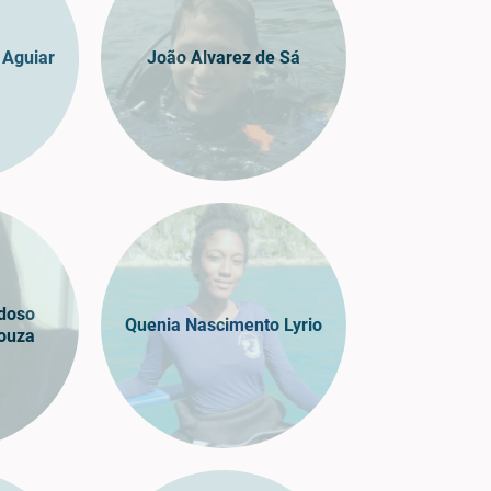
 Aguiar
João Alvarez de Sá
rdoso
Quenia Nascimento Lyrio
ouza