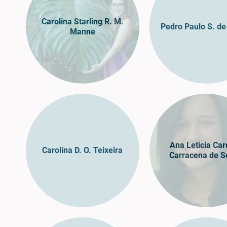
Carolina Starling R. M.
Pedro Paulo S. de
Manne
Ana Leticia Ca
Carolina D. O. Teixeira
Carracena de S