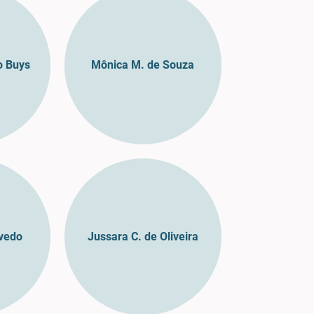
o Buys
Mônica M. de Souza
evedo
Jussara C. de Oliveira