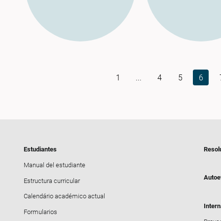
1
...
4
5
6
Estudiantes
Resol
Manual del estudiante
Autoe
Estructura curricular
Calendário académico actual
Intern
Formularios