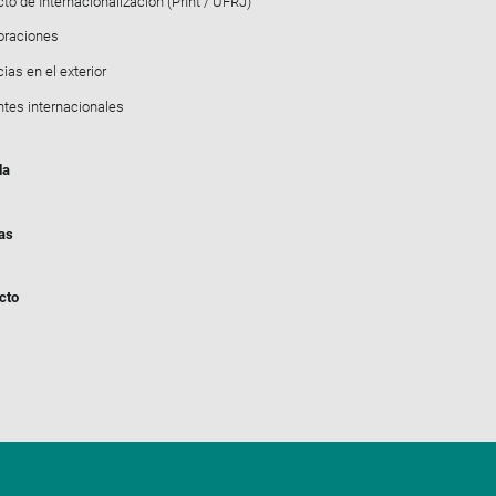
to de Internacionalización (PrInt / UFRJ)
oraciones
ias en el exterior
ntes internacionales
da
ias
cto