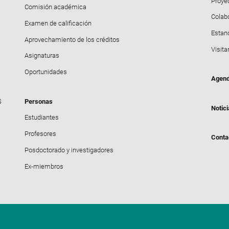
Proyec
Comisión académica
Colab
Examen de calificación
Estanc
Aprovechamiento de los créditos
Visita
Asignaturas
Oportunidades
Agen
S
Personas
Notic
Estudiantes
Profesores
Conta
Posdoctorado y investigadores
Ex-miembros