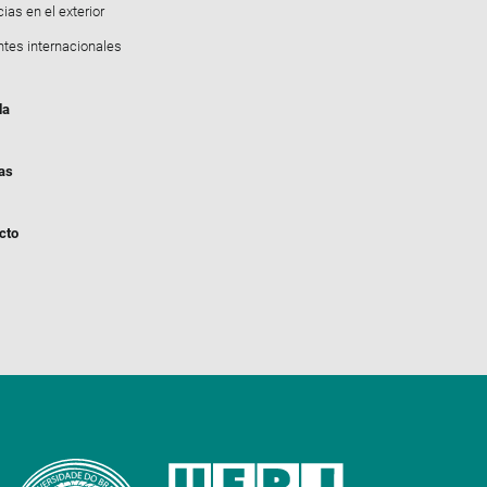
ias en el exterior
ntes internacionales
da
ias
cto