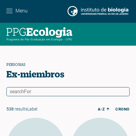
Contacto
Menu
EN
ES
PT
PERSONAS
Ex-miembros
538
resultsLabel
A-Z
CRONO