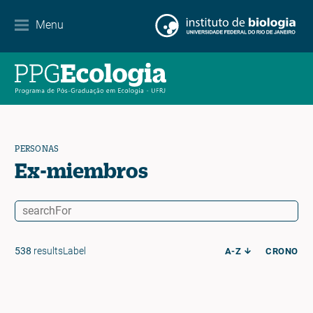
Menu
Noticias
Contacto
EN
ES
PT
PERSONAS
Ex-miembros
538
resultsLabel
A-Z
CRONO