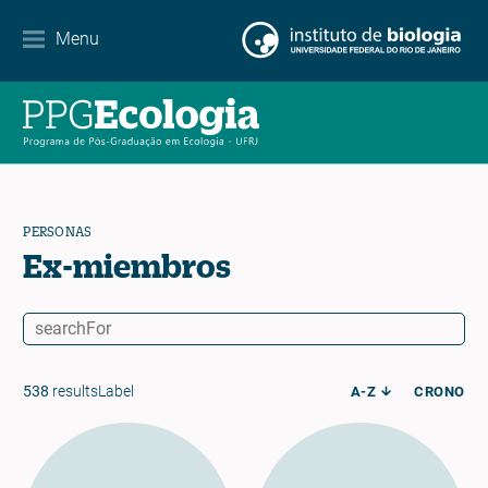
Contacto
Menu
EN
ES
PT
PERSONAS
Ex-miembros
538
resultsLabel
A-Z
CRONO