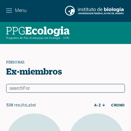
Contacto
Menu
EN
ES
PT
PERSONAS
Ex-miembros
538
resultsLabel
A-Z
CRONO