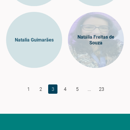
Natália Freitas de
Natalia Guimarães
Souza
1
2
3
4
5
...
23