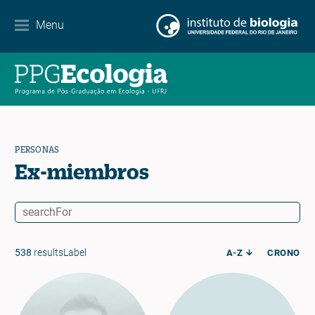
Contacto
Menu
EN
ES
PT
PERSONAS
Ex-miembros
538
resultsLabel
A-Z
CRONO