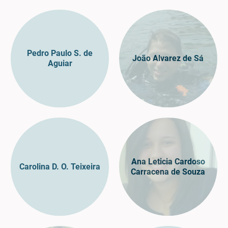
Pedro Paulo S. de
João Alvarez de Sá
Aguiar
Ana Leticia Cardoso
Carolina D. O. Teixeira
Carracena de Souza