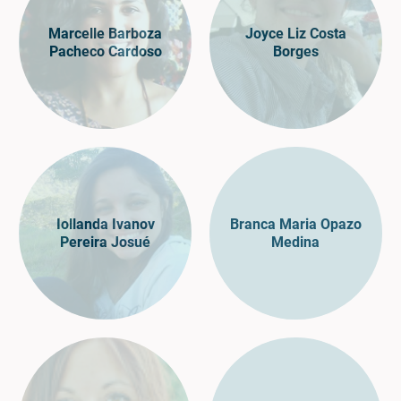
Marcelle Barboza
Joyce Liz Costa
Pacheco Cardoso
Borges
Iollanda Ivanov
Branca Maria Opazo
Pereira Josué
Medina