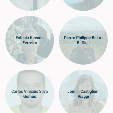
Fabíola Keesen
Pierre Philippe Belart
Ferreira
B. Dias
Carlos Vinícius Silva
Jemilli Castiglioni
Gomes
Viaggi