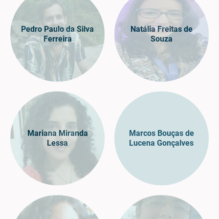
Pedro Paulo da Silva
Natália Freitas de
Ferreira
Souza
Mariana Miranda
Marcos Bouças de
Lessa
Lucena Gonçalves