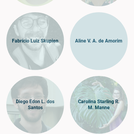
Fabrício Luiz Skupien
Aline V. A. de Amorim
Diego Edon L. dos
Carolina Starling R.
Santos
M. Manne