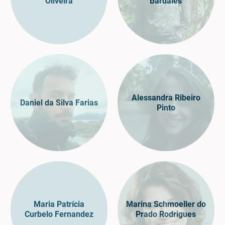
Oliveira
Bardales
Alessandra Ribeiro
Daniel da Silva Farias
Pinto
Maria Patrícia
Marina Schmoeller do
Curbelo Fernandez
Prado Rodrigues