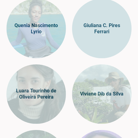
Quenia Nascimento
Giuliana C. Pires
Lyrio
Ferrari
Luara Tourinho de
Viviane Dib da Silva
Oliveira Pereira