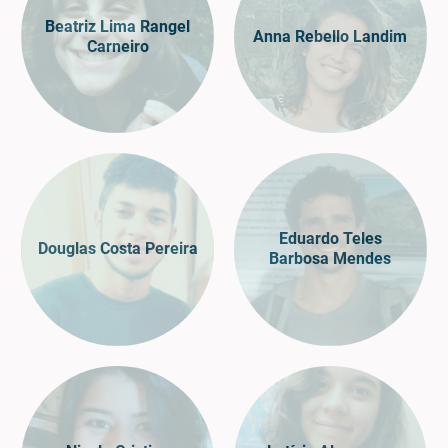
Beatriz Lima Rangel
Anna Rebello Landim
Carneiro
Eduardo Teles
Douglas Costa Pereira
Barbosa Mendes