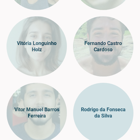
Vitória Longuinho
Fernando Castro
Holz
Cardoso
Vitor Manuel Barros
Rodrigo da Fonseca
Ferreira
da Silva