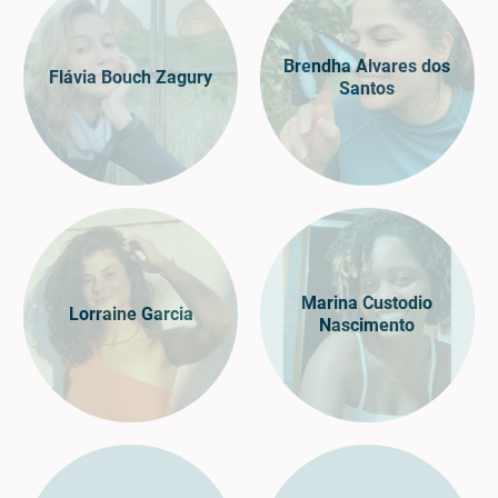
Brendha Alvares dos
Flávia Bouch Zagury
Santos
Marina Custodio
Lorraine Garcia
Nascimento