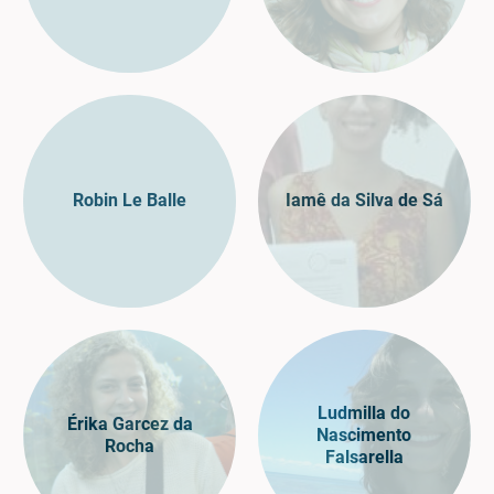
Robin Le Balle
Iamê da Silva de Sá
Ludmilla do
Érika Garcez da
Nascimento
Rocha
Falsarella