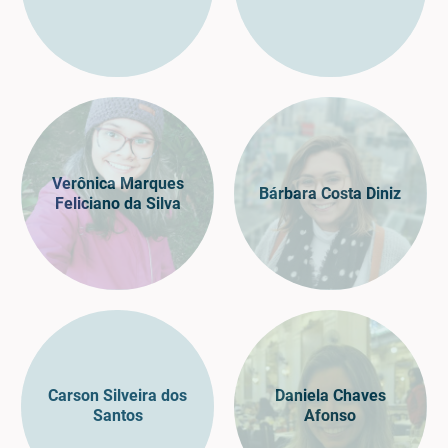
Verônica Marques
Bárbara Costa Diniz
Feliciano da Silva
Carson Silveira dos
Daniela Chaves
Santos
Afonso