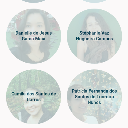
Danielle de Jesus
Stéphanie Vaz
Gama Maia
Nogueira Campos
Patrícia Fernanda dos
Camila dos Santos de
Santos de Loureiro
Barros
Nunes