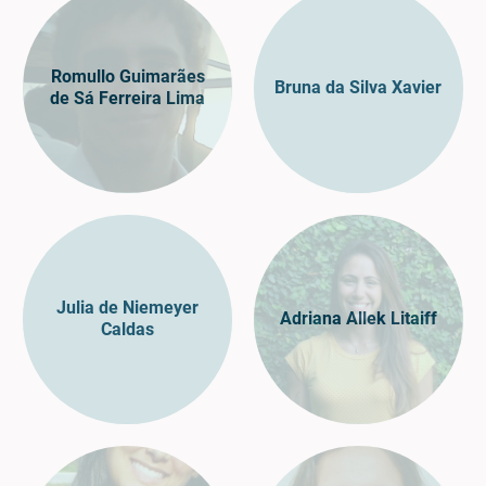
Romullo Guimarães
Bruna da Silva Xavier
de Sá Ferreira Lima
Julia de Niemeyer
Adriana Allek Litaiff
Caldas