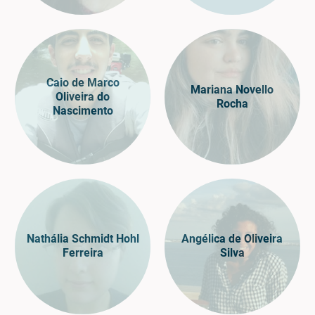
Caio de Marco
Mariana Novello
Oliveira do
Rocha
Nascimento
Nathália Schmidt Hohl
Angélica de Oliveira
Ferreira
Silva