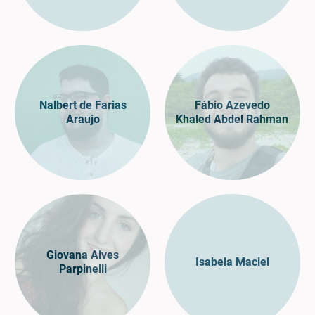
Nalbert de Farias
Fábio Azevedo
Araujo
Khaled Abdel Rahman
Giovana Alves
Isabela Maciel
Parpinelli