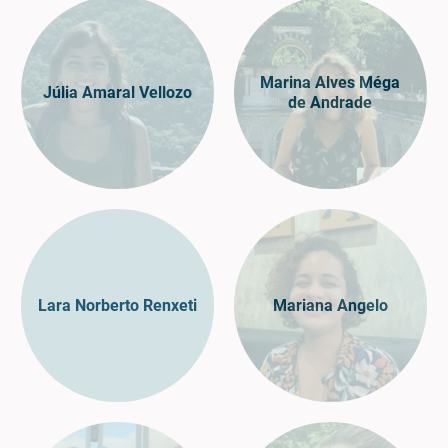
Marina Alves Méga
Júlia Amaral Vellozo
de Andrade
Lara Norberto Renxeti
Mariana Angelo