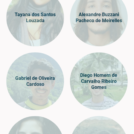
Tayana dos Santos
Alexandre Buzzani
Louzada
Pacheco de Meirelles
Diego Homem de
Gabriel de Oliveira
Carvalho Ribeiro
Cardoso
Gomes