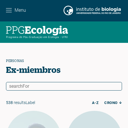
Contacto
Menu
EN
ES
PT
PERSONAS
Ex-miembros
538
resultsLabel
A-Z
CRONO