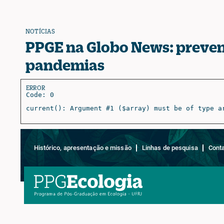
NOTÍCIAS
PPGE na Globo News: preven
pandemias
ERROR
Code: 0
current(): Argument #1 ($array) must be of type a
Histórico, apresentação e missão
Linhas de pesquisa
Cont