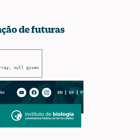
ção de futuras
rray, null given
ato
EN
ES
PT