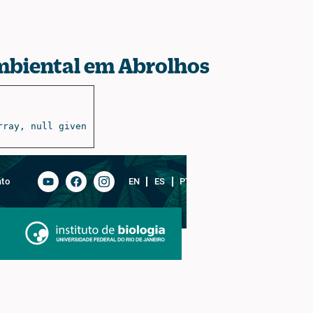
ambiental em Abrolhos
rray, null given
ato
EN
ES
PT