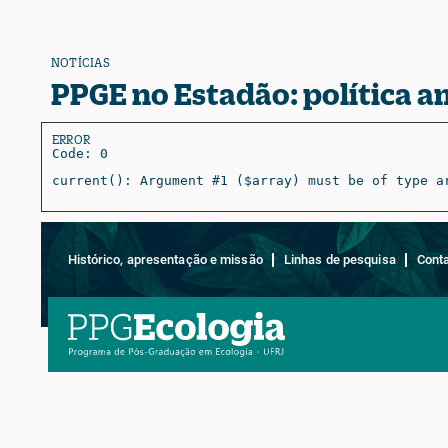
NOTÍCIAS
PPGE no Estadão: política 
ERROR
Code: 0
current(): Argument #1 ($array) must be of type a
Histórico, apresentação e missão
Linhas de pesquisa
Cont