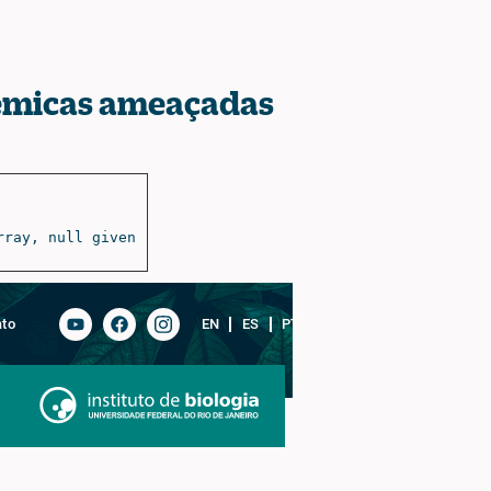
êmicas ameaçadas
rray, null given
ato
EN
ES
PT