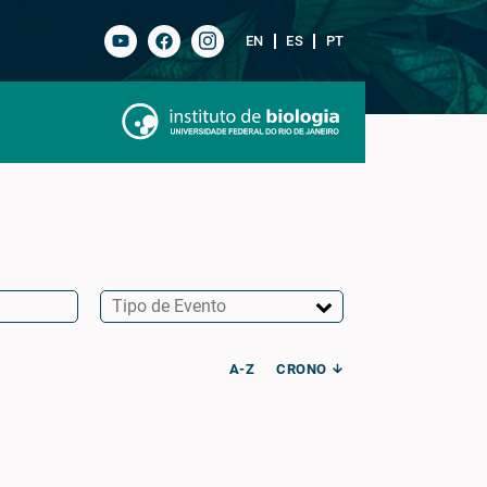
EN
ES
PT
A-Z
CRONO