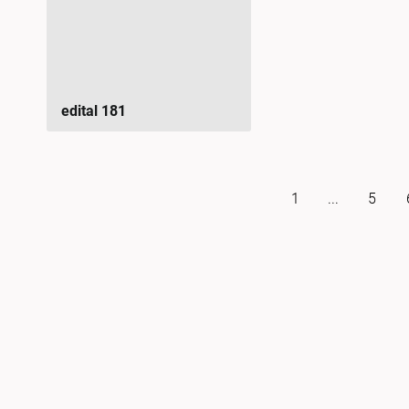
edital 181
1
...
5