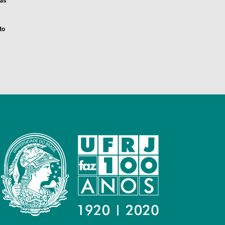
ias
to