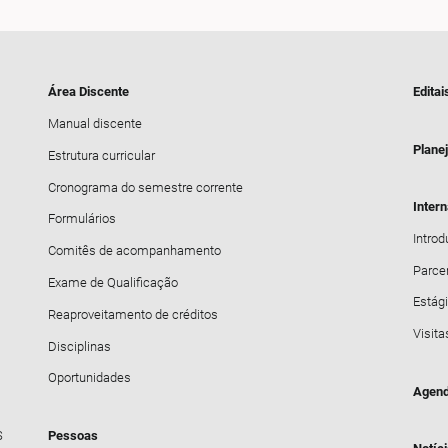
Área Discente
Editai
Manual discente
Plane
Estrutura curricular
Cronograma do semestre corrente
Inter
Formulários
Intro
Comitês de acompanhamento
Parce
Exame de Qualificação
Estági
Reaproveitamento de créditos
Visita
Disciplinas
Oportunidades
Agend
S
Pessoas