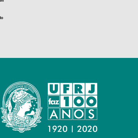
ias
to