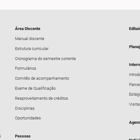
Área Discente
Editai
Manual discente
Plane
Estrutura curricular
Cronograma do semestre corrente
Inter
Formulários
Intro
Comitês de acompanhamento
Parce
Exame de Qualificação
Estági
Reaproveitamento de créditos
Visita
Disciplinas
Oportunidades
Agend
S
Pessoas