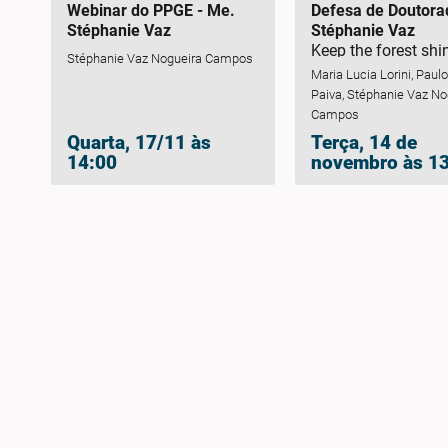
Webinar do PPGE - Me.
Defesa de Doutora
Stéphanie Vaz
Stéphanie Vaz
Keep the forest shi
Stéphanie Vaz Nogueira Campos
mapping threats to
Maria Lucia Lorini, Paul
information for
Paiva, Stéphanie Vaz No
conservation plann
Campos
firefly species end
Quarta, 17/11 às
Terça, 14 de
the Atlantic Forest
14:00
novembro às 1