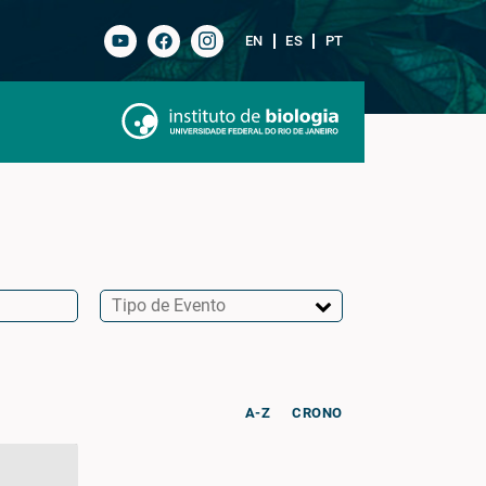
EN
ES
PT
A-Z
CRONO