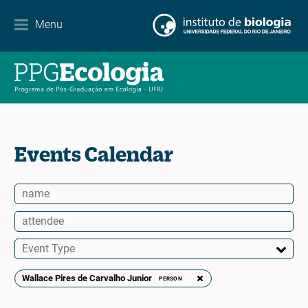
Contact
Menu
EN
ES
PT
Events Calendar
Wallace Pires de Carvalho Junior
PERSON