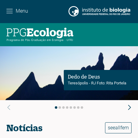
Contato
Menu
EN
ES
PT
Dedo de Deus
Teresópolis - RJ Foto: Rita Portela
Notícias
seeallfem