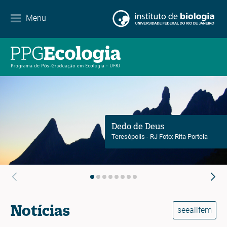
Contato
Menu
EN
ES
PT
Dedo de Deus
Teresópolis - RJ Foto: Rita Portela
Notícias
seeallfem