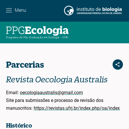
Contact
Menu
EN
ES
PT
Parcerias
Revista Oecologia Australis
Email:
oecologiaaustralis@gmail.com
Site para submissões e processo de revisão dos
manuscritos:
https://revistas.ufrj.br/index.php/oa/index
Histórico