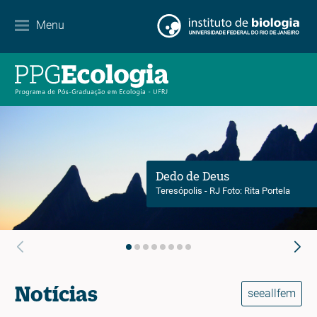
Contato
Menu
EN
ES
PT
Dedo de Deus
Teresópolis - RJ Foto: Rita Portela
Notícias
seeallfem