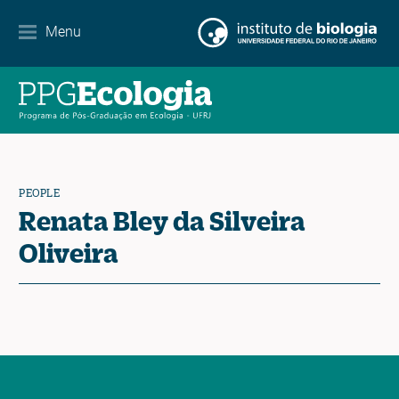
Partnerships
Menu
Events Calendar
News
Contact
PEOPLE
Renata Bley da Silveira
Oliveira
EN
ES
PT