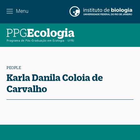
Partnerships
Menu
Events Calendar
News
Contact
PEOPLE
Karla Danila Coloia de
Carvalho
EN
ES
PT