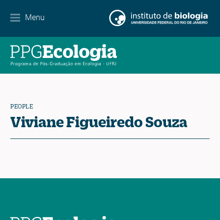
Internationalization
Menu
Partnerships
Events Calendar
News
PEOPLE
Contact
Viviane Figueiredo Souza
EN
ES
PT