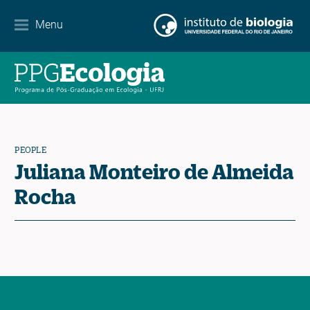
Partnerships
Menu
Events Calendar
News
Contact
PEOPLE
Juliana Monteiro de Almeida
Rocha
EN
ES
PT