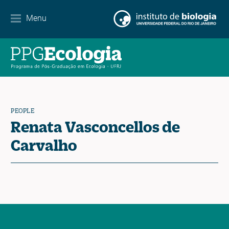
Partnerships
Menu
Events Calendar
News
Contact
PEOPLE
Renata Vasconcellos de
Carvalho
EN
ES
PT