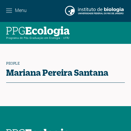
Internationalization
Menu
Partnerships
Events Calendar
News
PEOPLE
Contact
Mariana Pereira Santana
EN
ES
PT