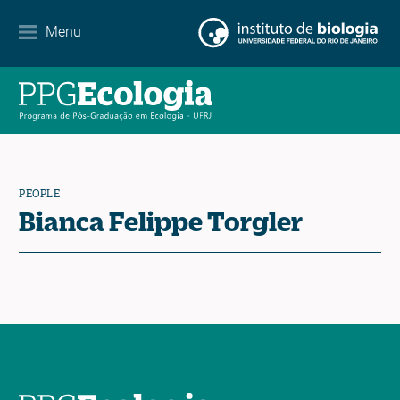
Internationalization
Menu
Partnerships
Events Calendar
News
PEOPLE
Contact
Bianca Felippe Torgler
EN
ES
PT