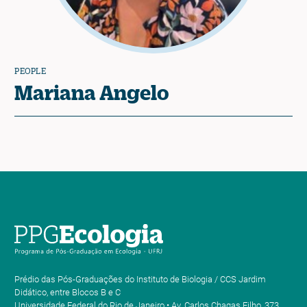
PEOPLE
Mariana Angelo
Prédio das Pós-Graduações do Instituto de Biologia / CCS Jardim
Didático, entre Blocos B e C
Universidade Federal do Rio de Janeiro • Av. Carlos Chagas Filho, 373