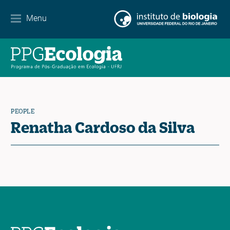
Internationalization
Menu
Partnerships
Events Calendar
News
PEOPLE
Contact
Renatha Cardoso da Silva
EN
ES
PT