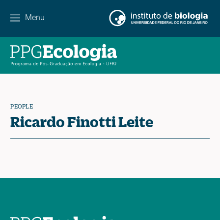
Internationalization
Menu
Partnerships
Events Calendar
News
PEOPLE
Contact
Ricardo Finotti Leite
EN
ES
PT