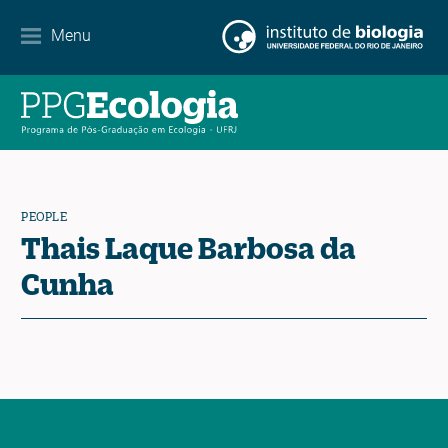
Partnerships
Menu
Events Calendar
News
Contact
PEOPLE
Thais Laque Barbosa da
Cunha
EN
ES
PT