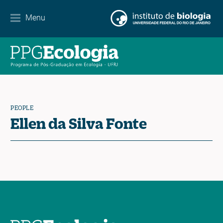
Internationalization
Menu
Partnerships
Events Calendar
News
PEOPLE
Contact
Ellen da Silva Fonte
EN
ES
PT