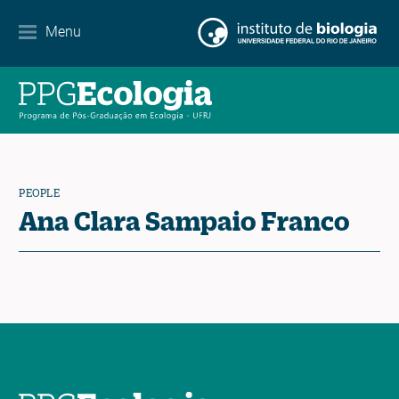
Internationalization
Menu
Partnerships
Events Calendar
News
PEOPLE
Contact
Ana Clara Sampaio Franco
EN
ES
PT