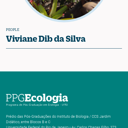
PEOPLE
Viviane Dib da Silva
Prédio das Pós-Graduações do Instituto de Biologia / CCS Jardim
Didático, entre Blocos B e C
Universidade Federal do Rio de Janeiro • Av. Carlos Chagas Filho, 373