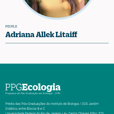
PEOPLE
Adriana Allek Litaiff
Prédio das Pós-Graduações do Instituto de Biologia / CCS Jardim
Didático, entre Blocos B e C
Universidade Federal do Rio de Janeiro • Av. Carlos Chagas Filho, 373