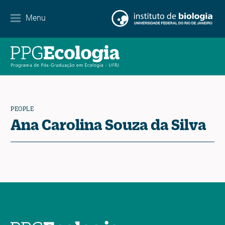
Internationalization
Menu
Partnerships
Events Calendar
News
PEOPLE
Contact
Ana Carolina Souza da Silva
EN
ES
PT