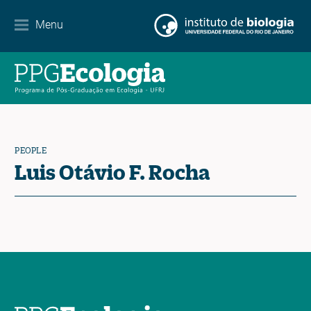
Internationalization
Menu
Partnerships
Events Calendar
News
PEOPLE
Contact
Luis Otávio F. Rocha
EN
ES
PT