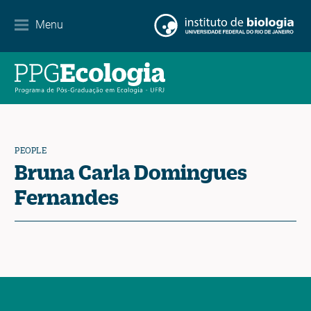
Partnerships
Menu
Events Calendar
News
Contact
PEOPLE
Bruna Carla Domingues
Fernandes
EN
ES
PT