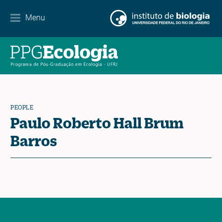
Partnerships
Menu
Events Calendar
News
Contact
PEOPLE
Paulo Roberto Hall Brum
Barros
EN
ES
PT