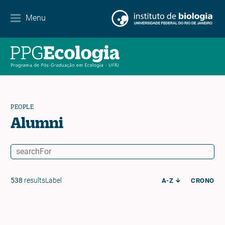
Events Calendar
Menu
News
Contact
PEOPLE
EN
ES
PT
Alumni
538
resultsLabel
A-Z
CRONO