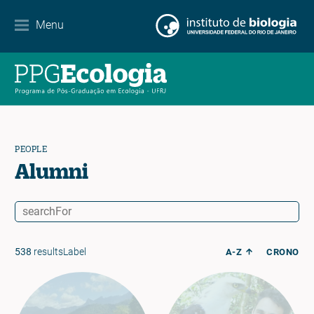
Contact
Menu
EN
ES
PT
PEOPLE
Alumni
538
resultsLabel
A-Z
CRONO