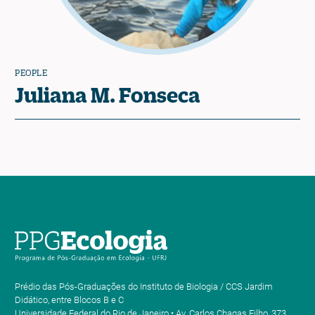
PEOPLE
Juliana M. Fonseca
Prédio das Pós-Graduações do Instituto de Biologia / CCS Jardim
Didático, entre Blocos B e C
Universidade Federal do Rio de Janeiro • Av. Carlos Chagas Filho, 373