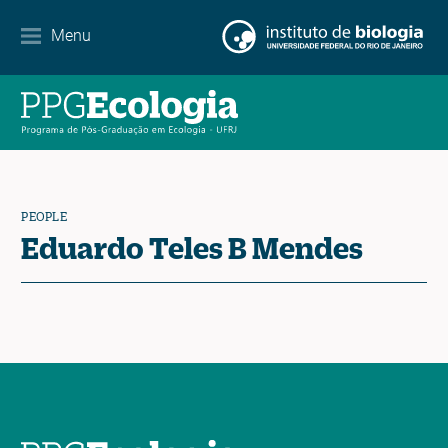
Internationalization
Menu
Partnerships
Events Calendar
News
PEOPLE
Contact
Eduardo Teles B Mendes
EN
ES
PT