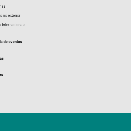
rias
o no exterior
s internacionais
a de eventos
ias
to