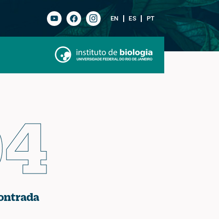
EN
ES
PT
04
ontrada