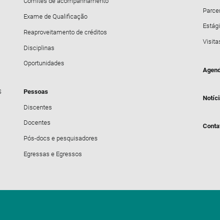
Comitês de acompanhamento
Parce
Exame de Qualificação
Estági
Reaproveitamento de créditos
Visita
Disciplinas
Oportunidades
Agend
S
Pessoas
Notíc
Discentes
Docentes
Conta
Pós-docs e pesquisadores
Egressas e Egressos