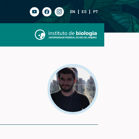
EN
ES
PT