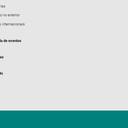
rias
o no exterior
s internacionais
a de eventos
ias
to