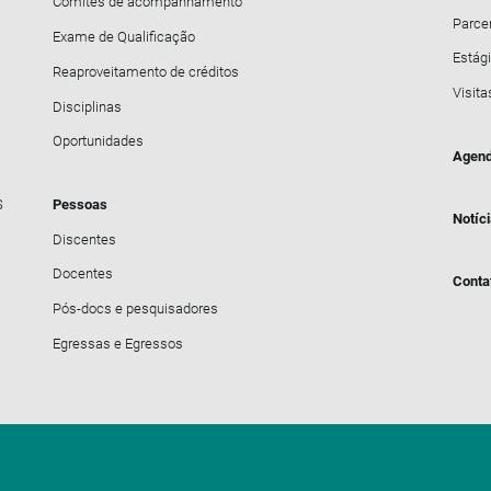
Comitês de acompanhamento
Parce
Exame de Qualificação
Estági
Reaproveitamento de créditos
Visita
Disciplinas
Oportunidades
Agend
S
Pessoas
Notíc
Discentes
Docentes
Conta
Pós-docs e pesquisadores
Egressas e Egressos